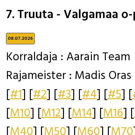
7. Truuta - Valgamaa o
08.07.2026
Korraldaja : Aarain Team
Rajameister : Madis Oras
[
#1
] [
#2
] [
#3
] [
#4
] [
#5
] [
[
M10
] [
M12
] [
M14
] [
M16
] [
[
M40
] [
M50
] [
M60
] [
M70