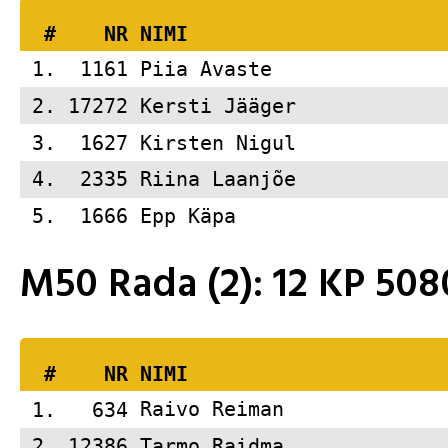
  #    NR 
NIMI                     
 1.  1161 
Piia Avaste              
 2. 17272 
Kersti Jääger            
 3.  1627 
Kirsten Nigul            
 4.  2335 
Riina Laanjõe            
 5.  1666 
Epp Käpa                 
M50 Rada (2): 12 KP 5
  #    NR 
NIMI                     
 1.   634 
Raivo Reiman             
 2. 12386 
Tarmo Raidma             