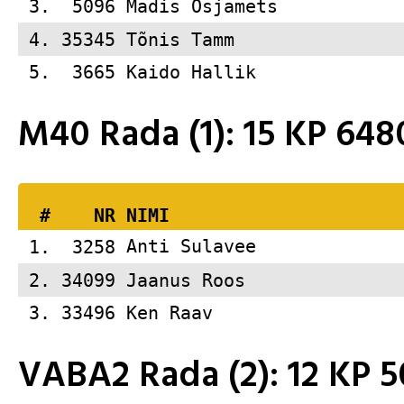
 3.  5096 
Madis Osjamets           
 4. 35345 
Tõnis Tamm               
 5.  3665 
Kaido Hallik             
M40 Rada (1): 15 KP 6
  #    NR 
NIMI                     
 1.  3258 
Anti Sulavee             
 2. 34099 
Jaanus Roos              
 3. 33496 
Ken Raav                 
VABA2 Rada (2): 12 KP