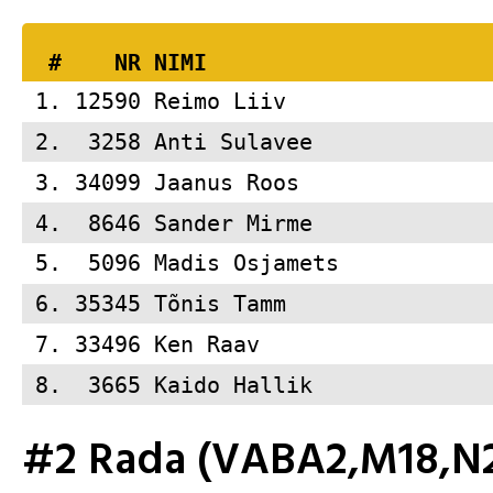
  #    NR 
NIMI                     
 1. 12590 
Reimo Liiv               
 2.  3258 
Anti Sulavee             
 3. 34099 
Jaanus Roos              
 4.  8646 
Sander Mirme             
 5.  5096 
Madis Osjamets           
 6. 35345 
Tõnis Tamm               
 7. 33496 
Ken Raav                 
 8.  3665 
Kaido Hallik             
#2 Rada (VABA2,M18,N2