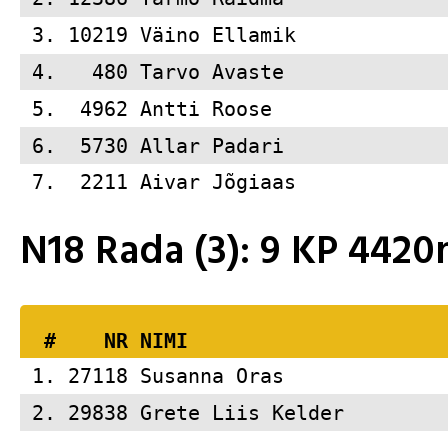
 3. 10219 
Väino Ellamik            
 4.   480 
Tarvo Avaste             
 5.  4962 
Antti Roose              
 6.  5730 
Allar Padari             
 7.  2211 
Aivar Jõgiaas            
N18 Rada (3): 9 KP 442
  #    NR 
NIMI                     
 1. 27118 
Susanna Oras             
 2. 29838 
Grete Liis Kelder        