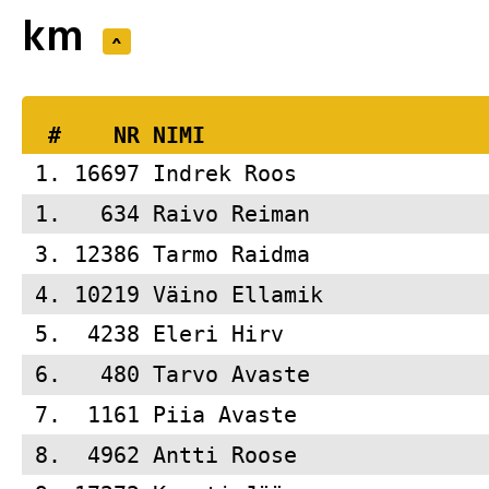
km
^
  #    NR 
NIMI                     
 1. 16697 
Indrek Roos              
 1.   634 
Raivo Reiman             
 3. 12386 
Tarmo Raidma             
 4. 10219 
Väino Ellamik            
 5.  4238 
Eleri Hirv               
 6.   480 
Tarvo Avaste             
 7.  1161 
Piia Avaste              
 8.  4962 
Antti Roose              