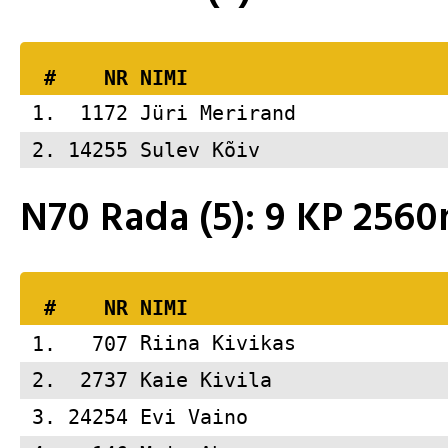
  #    NR 
NIMI                     
 1.  1172 
Jüri Merirand            
 2. 14255 
Sulev Kõiv               
N70 Rada (5): 9 KP 25
  #    NR 
NIMI                     
 1.   707 
Riina Kivikas            
 2.  2737 
Kaie Kivila              
 3. 24254 
Evi Vaino                