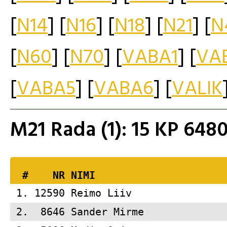
[
N14
] [
N16
] [
N18
] [
N21
] [
N
[
N60
] [
N70
] [
VABA1
] [
VA
[
VABA5
] [
VABA6
] [
VALIK
M21 Rada (1): 15 KP 64
  #    NR 
NIMI                     
 1. 12590 
Reimo Liiv               
 2.  8646 
Sander Mirme             