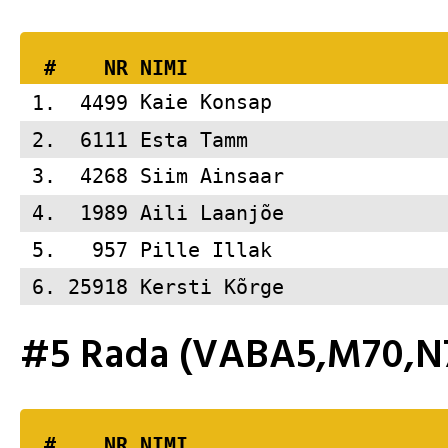
  #    NR 
NIMI                     
 1.  4499 
Kaie Konsap              
 2.  6111 
Esta Tamm                
 3.  4268 
Siim Ainsaar             
 4.  1989 
Aili Laanjõe             
 5.   957 
Pille Illak              
 6. 25918 
Kersti Kõrge             
#5 Rada (VABA5,M70,N
  #    NR 
NIMI                     