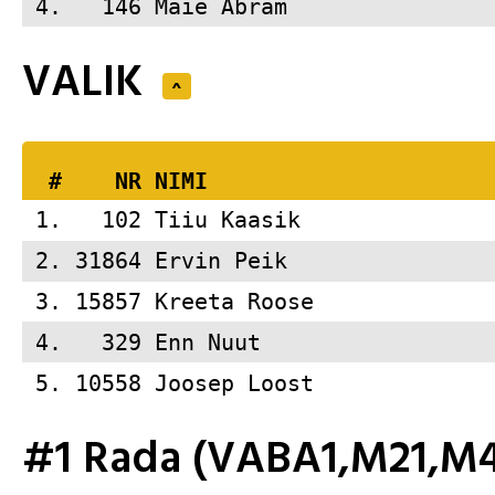
 4.   146 
Maie Abram               
VALIK
^
  #    NR 
NIMI                     
 1.   102 
Tiiu Kaasik              
 2. 31864 
Ervin Peik               
 3. 15857 
Kreeta Roose             
 4.   329 
Enn Nuut                 
 5. 10558 
Joosep Loost             
#1 Rada (VABA1,M21,M4