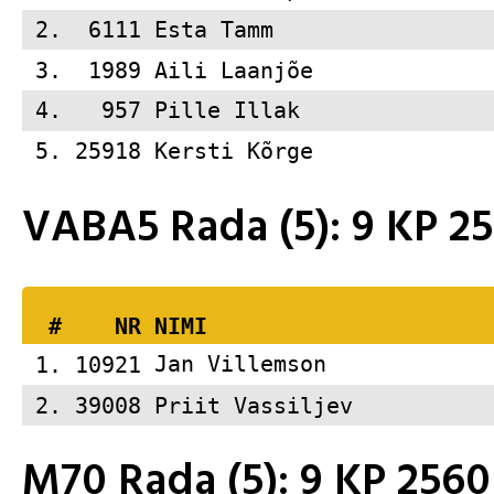
 2.  6111 
Esta Tamm                
 3.  1989 
Aili Laanjõe             
 4.   957 
Pille Illak              
 5. 25918 
Kersti Kõrge             
VABA5 Rada (5): 9 KP 
  #    NR 
NIMI                     
 1. 10921 
Jan Villemson            
 2. 39008 
Priit Vassiljev          
M70 Rada (5): 9 KP 25