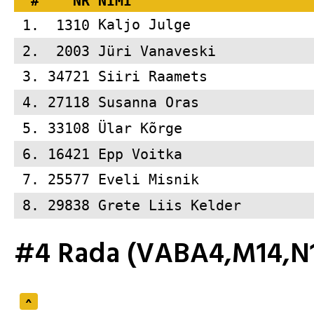
  #    NR 
NIMI                     
 1.  1310 
Kaljo Julge              
 2.  2003 
Jüri Vanaveski           
 3. 34721 
Siiri Raamets            
 4. 27118 
Susanna Oras             
 5. 33108 
Ülar Kõrge               
 6. 16421 
Epp Voitka               
 7. 25577 
Eveli Misnik             
 8. 29838 
Grete Liis Kelder        
#4 Rada (VABA4,M14,N1
^