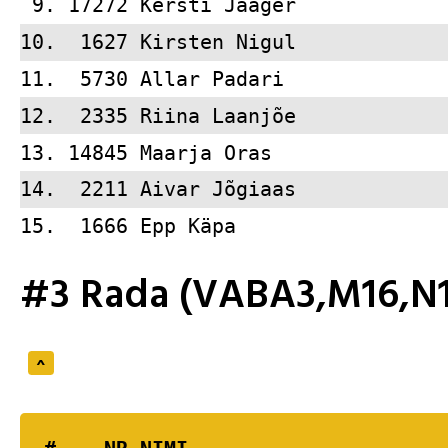
 9. 17272 
Kersti Jääger            
10.  1627 
Kirsten Nigul            
11.  5730 
Allar Padari             
12.  2335 
Riina Laanjõe            
13. 14845 
Maarja Oras              
14.  2211 
Aivar Jõgiaas            
15.  1666 
Epp Käpa                 
#3 Rada (VABA3,M16,N1
^