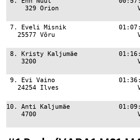
 6. 
Enn Nuut                  00:57
     329 Orion                     
 7. 
Eveli Misnik              01:07
   25577 Võru                      V
 8. 
Kristy Kaljumäe           01:16
    3200                           V
 9. 
Evi Vaino                 01:36
   24254 Ilves                     V
10. 
Anti Kaljumäe             01:09
    4700                           V