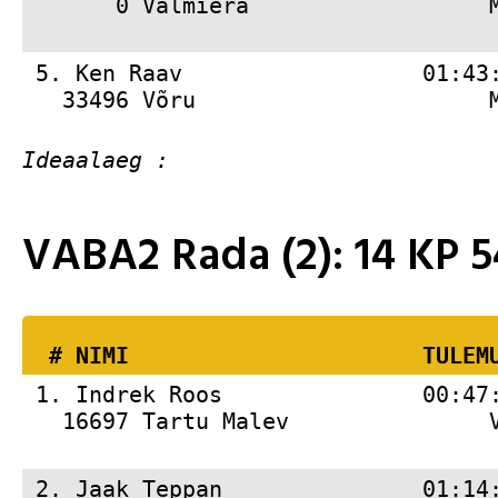
       0 Valmiera                  
 5. 
Ken Raav                  01:43
   33496 Võru                      
VABA2 Rada (2): 14 KP
  # 
NIMI                     
 TULEM
 1. 
Indrek Roos               00:47
   16697 Tartu Malev               
 2. 
Jaak Teppan               01:14