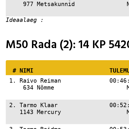
     977 Metsakunnid               
M50 Rada (2): 14 KP 5
  # 
NIMI                     
 TULEM
 1. 
Raivo Reiman              00:46
     634 Nõmme                     
 2. 
Tarmo Klaar               00:52
    1143 Mercury                   