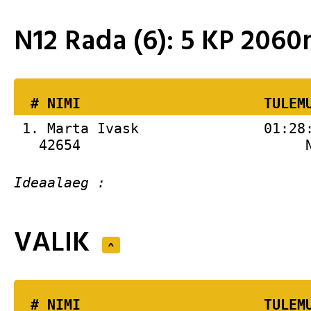
N12 Rada (6): 5 KP 206
  # 
NIMI                     
 TULEM
 1. 
Marta Ivask               01:28
   42654                           
VALIK
^
  # 
NIMI                     
 TULEM