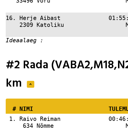
   33496 Võru                      
16. 
Herje Aibast              01:55
    2309 Katoliku                  
#2 Rada (VABA2,M18,N2
km
^
  # 
NIMI                     
 TULEM
 1. 
Raivo Reiman              00:46
     634 Nõmme                     