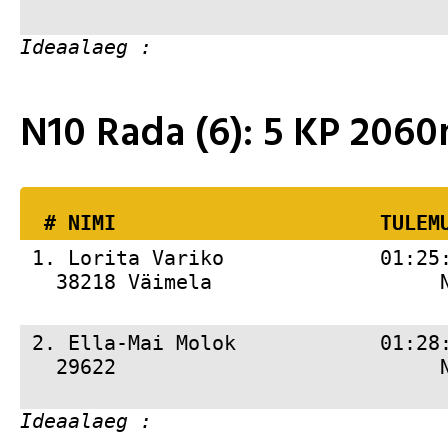
N10 Rada (6): 5 KP 20
  # 
NIMI                     
 TULEM
 1. 
Lorita Variko             01:25
   38218 Väimela                   
 2. 
Ella-Mai Molok            01:28
   29622                           