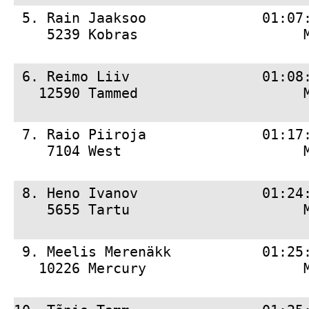
 5. 
Rain Jaaksoo              01:07
    5239 Kobras                    
 6. 
Reimo Liiv                01:08
   12590 Tammed                    
 7. 
Raio Piiroja              01:17
    7104 West                      
 8. 
Heno Ivanov               01:24
    5655 Tartu                     
 9. 
Meelis Merenäkk           01:25
   10226 Mercury                   