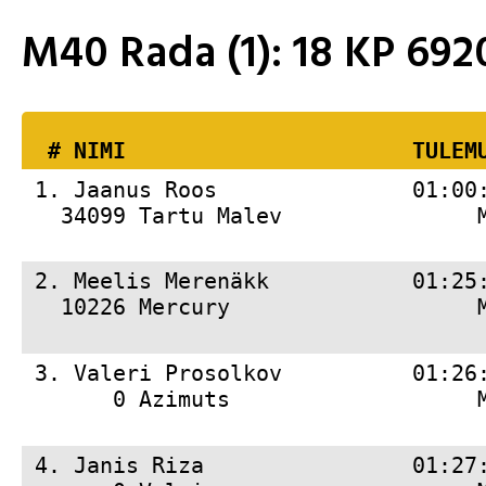
M40 Rada (1): 18 KP 6
  # 
NIMI                     
 TULEM
 1. 
Jaanus Roos               01:00
   34099 Tartu Malev               
 2. 
Meelis Merenäkk           01:25
   10226 Mercury                   
 3. 
Valeri Prosolkov          01:26
       0 Azimuts                   
 4. 
Janis Riza                01:27