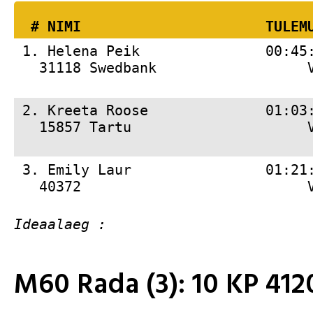
  # 
NIMI                     
 TULEM
 1. 
Helena Peik               00:45
   31118 Swedbank                  
 2. 
Kreeta Roose              01:03
   15857 Tartu                     
 3. 
Emily Laur                01:21
   40372                           
M60 Rada (3): 10 KP 4