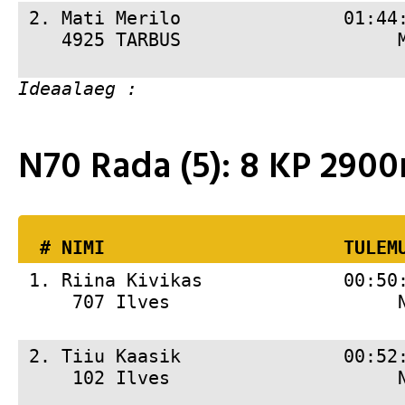
 2. 
Mati Merilo               01:44
    4925 TARBUS                    
N70 Rada (5): 8 KP 29
  # 
NIMI                     
 TULEM
 1. 
Riina Kivikas             00:50
     707 Ilves                     
 2. 
Tiiu Kaasik               00:52
     102 Ilves                     