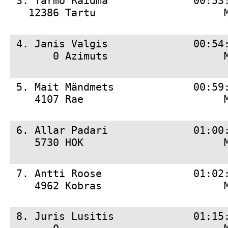
 3. 
Tarmo Raidma              00:53
   12386 Tartu                     
 4. 
Janis Valgis              00:54
       0 Azimuts                   
 5. 
Mait Mändmets             00:59
    4107 Rae                       
 6. 
Allar Padari              01:00
    5730 HOK                       
 7. 
Antti Roose               01:02
    4962 Kobras                    
 8. 
Juris Lusitis             01:15