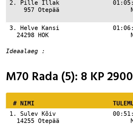
 2. 
Pille Illak               01:05
     957 Otepää                    
 3. 
Helve Kansi               01:06
   24298 HOK                       
M70 Rada (5): 8 KP 29
  # 
NIMI                     
 TULEM
 1. 
Sulev Kõiv                00:51
   14255 Otepää                    