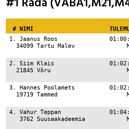
#1 Rada (VABA1,M21,M4
  # 
NIMI                     
 TULEM
 1. 
Jaanus Roos               01:00
   34099 Tartu Malev               
 2. 
Siim Klais                01:02
   21845 Võru                      
 3. 
Hannes Poolamets          01:02
   19719 Tammed                    
 4. 
Vahur Teppan              01:04
    3762 Suusaakadeemia            