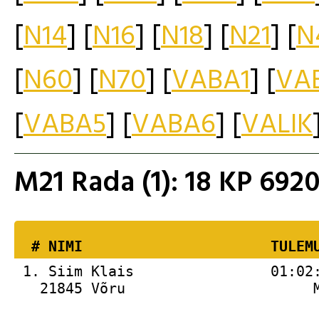
[
N14
] [
N16
] [
N18
] [
N21
] [
N
[
N60
] [
N70
] [
VABA1
] [
VA
[
VABA5
] [
VABA6
] [
VALIK
M21 Rada (1): 18 KP 69
  # 
NIMI                     
 TULEM
 1. 
Siim Klais                01:02
   21845 Võru                      