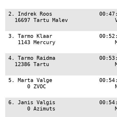
 2. 
Indrek Roos               00:47
   16697 Tartu Malev               
 3. 
Tarmo Klaar               00:52
    1143 Mercury                   
 4. 
Tarmo Raidma              00:53
   12386 Tartu                     
 5. 
Marta Valge               00:54
       0 ZVOC                      
 6. 
Janis Valgis              00:54
       0 Azimuts                   