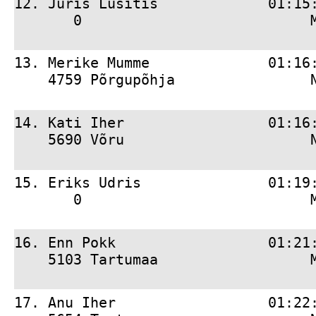
12. 
Juris Lusitis             01:15
       0                           
13. 
Merike Mumme              01:16
    4759 Põrgupõhja                
14. 
Kati Iher                 01:16
    5690 Võru                      
15. 
Eriks Udris               01:19
       0                           
16. 
Enn Pokk                  01:21
    5103 Tartumaa                  
17. 
Anu Iher                  01:22