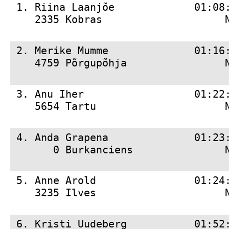
 1. 
Riina Laanjõe             01:08
    2335 Kobras                    
 2. 
Merike Mumme              01:16
    4759 Põrgupõhja                
 3. 
Anu Iher                  01:22
    5654 Tartu                     
 4. 
Anda Grapena              01:23
       0 Burkanciens               
 5. 
Anne Arold                01:24
    3235 Ilves                     
 6. 
Kristi Uudeberg           01:52