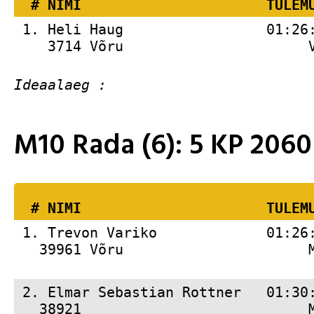
  # 
NIMI                     
 TULEM
 1. 
Heli Haug                 01:26
    3714 Võru                      
M10 Rada (6): 5 KP 20
  # 
NIMI                     
 TULEM
 1. 
Trevon Variko             01:26
   39961 Võru                      
 2. 
Elmar Sebastian Rottner   01:30
   38921                           