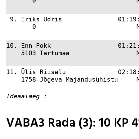
       0                           
 9. 
Eriks Udris               01:19
       0                           
10. 
Enn Pokk                  01:21
    5103 Tartumaa                  
11. 
Ülis Riisalu              02:18
    1758 Jõgeva Majandusühistu     
VABA3 Rada (3): 10 KP