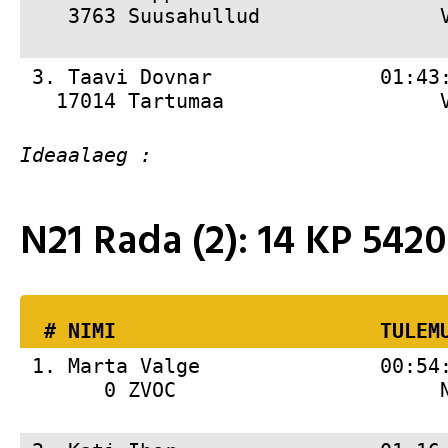
    3763 Suusahullud               
 3. 
Taavi Dovnar              01:43
   17014 Tartumaa                  
N21 Rada (2): 14 KP 54
  # 
NIMI                     
 TULEM
 1. 
Marta Valge               00:54
       0 ZVOC                      