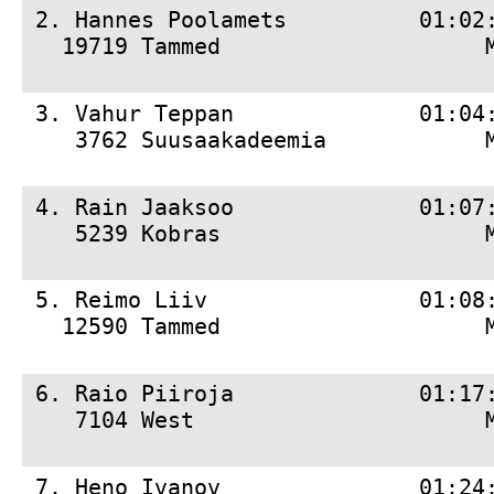
 2. 
Hannes Poolamets          01:02
   19719 Tammed                    
 3. 
Vahur Teppan              01:04
    3762 Suusaakadeemia            
 4. 
Rain Jaaksoo              01:07
    5239 Kobras                    
 5. 
Reimo Liiv                01:08
   12590 Tammed                    
 6. 
Raio Piiroja              01:17
    7104 West                      
 7. 
Heno Ivanov               01:24