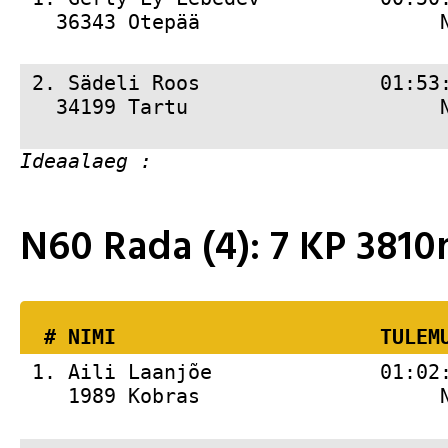
   36343 Otepää                    
 2. 
Sädeli Roos               01:53
   34199 Tartu                     
N60 Rada (4): 7 KP 38
  # 
NIMI                     
 TULEM
 1. 
Aili Laanjõe              01:02
    1989 Kobras                    