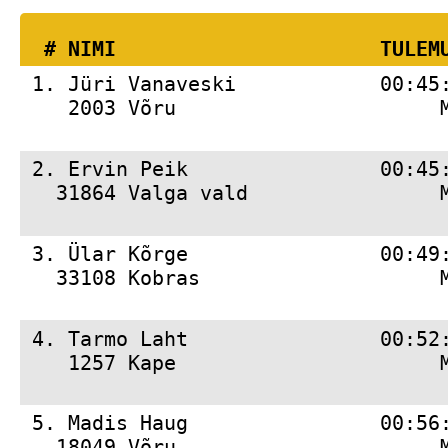
  # 
NIMI                     
 TULEM
 1. 
Jüri Vanaveski            00:45
    2003 Võru                      
 2. 
Ervin Peik                00:45
   31864 Valga vald                
 3. 
Ülar Kõrge                00:49
   33108 Kobras                    
 4. 
Tarmo Laht                00:52
    1257 Kape                      
 5. 
Madis Haug                00:56
   18049 Võru                      