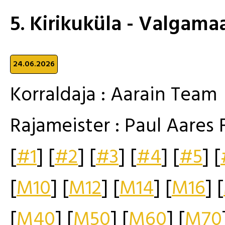
5. Kirikuküla - Valgam
24.06.2026
Korraldaja : Aarain Team
Rajameister : Paul Aares
[
#1
] [
#2
] [
#3
] [
#4
] [
#5
] [
[
M10
] [
M12
] [
M14
] [
M16
] [
[
M40
] [
M50
] [
M60
] [
M70