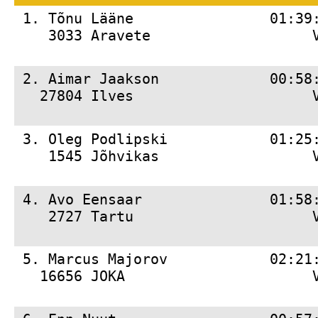
 1. 
Tõnu Lääne                01:39
    3033 Aravete                   
 2. 
Aimar Jaakson             00:58
   27804 Ilves                     
 3. 
Oleg Podlipski            01:25
    1545 Jõhvikas                  
 4. 
Avo Eensaar               01:58
    2727 Tartu                     
 5. 
Marcus Majorov            02:21
   16656 JOKA                      