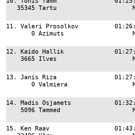
10. 
Tõnis Tamm                01:25
   35345 Tartu                     
11. 
Valeri Prosolkov          01:26
       0 Azimuts                   
12. 
Kaido Hallik              01:27
    3665 Ilves                     
13. 
Janis Riza                01:27
       0 Valmiera                  
14. 
Madis Osjamets            01:32
    5096 Tammed                    
15. 
Ken Raav                  01:43