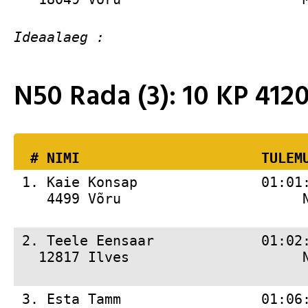
N50 Rada (3): 10 KP 41
  # 
NIMI                     
 TULEM
 1. 
Kaie Konsap               01:01
    4499 Võru                      
 2. 
Teele Eensaar             01:02
   12817 Ilves                     
 3. 
Esta Tamm                 01:06