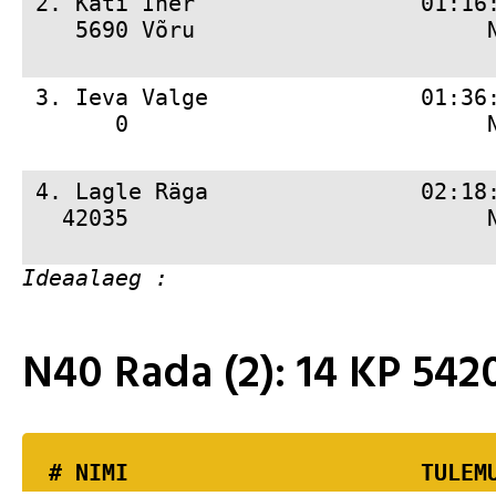
 2. 
Kati Iher                 01:16
    5690 Võru                      
 3. 
Ieva Valge                01:36
       0                           
 4. 
Lagle Räga                02:18
   42035                           
N40 Rada (2): 14 KP 5
  # 
NIMI                     
 TULEM