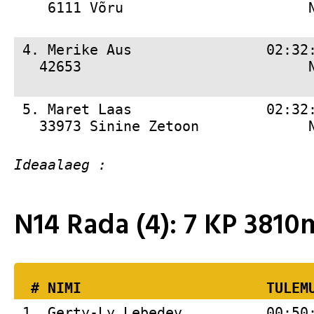
    6111 Võru                      
 4. 
Merike Aus                02:32
   42653                           
 5. 
Maret Laas                02:32
   33973 Sinine Zetoon             
N14 Rada (4): 7 KP 381
  # 
NIMI                     
 TULEM
 1. 
Gerty-Ly Lebedev          00:50